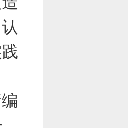
建造
，认
作品已成功备案！
实践
新编
子