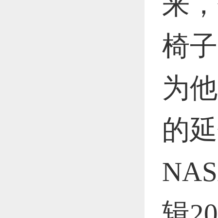
来，
椅子
恭喜1
为他
更多
的延
NA
辑2