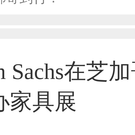
50****6483用户
31****2473用户
m Sachs在芝
59****4201用户
办家具展
33****6466用户