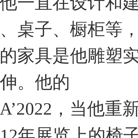
他一直在设计和
、桌子、橱柜等
36****9807用户
的家具是他雕塑
伸。他的
SA’2022，当他重
012年展览上的椅