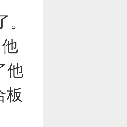
了。
，他
了他
合板