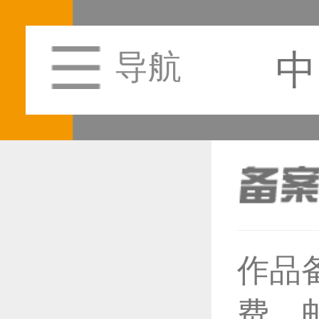
中
导航
恭喜1
作品
费，