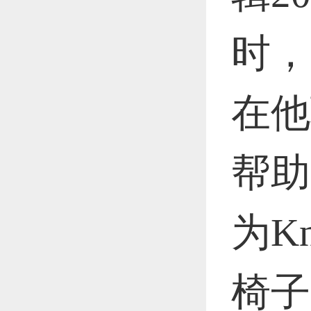
时，
在他
帮助
为K
椅子