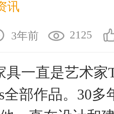
资讯
31****1475用户
2125
3年前
33****8874用户
具一直是艺术家T
38****8638用户
chs全部作品。30多
33****9020用户