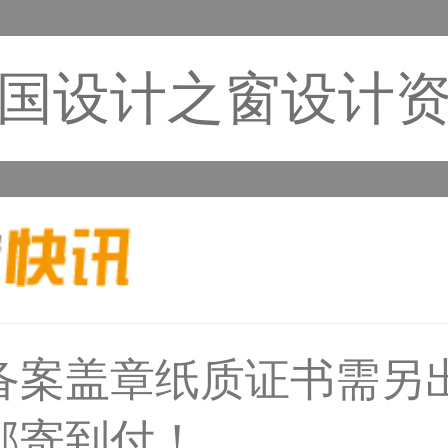
国设计之窗设计
59****4930用户
备案盖章纸质证书需另
邮寄到付！