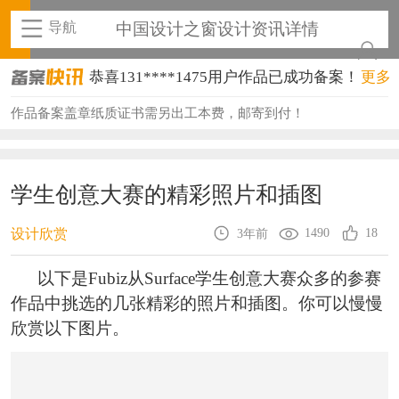
导航
中国设计之窗设计资讯详情
恭喜131****1475用户作品已成功备案！
更多
恭喜133****8874用户作品已成功备案！
作品备案盖章纸质证书需另出工本费，邮寄到付！
恭喜138****8638用户作品已成功备案！
恭喜133****9020用户作品已成功备案！
学生创意大赛的精彩照片和插图
恭喜136****9807用户作品已成功备案！
1490
18
设计欣赏
3年前
恭喜159****4930用户作品已成功备案！
以下是Fubiz从Surface学生创意大赛众多的参赛
恭喜150****6483用户作品已成功备案！
作品中挑选的几张精彩的照片和插图。你可以慢慢
欣赏以下图片。
恭喜131****2473用户作品已成功备案！
恭喜159****4201用户作品已成功备案！