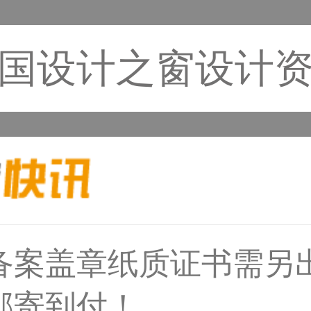
国设计之窗设计
33****6466用户
备案盖章纸质证书需另
邮寄到付！