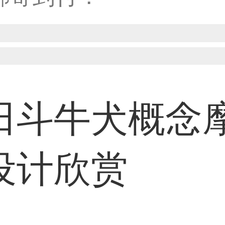
31****1475用户
33****8874用户
田斗牛犬概念
38****8638用户
设计欣赏
33****9020用户