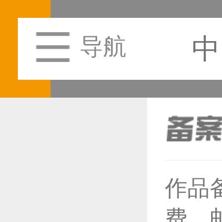
中
导航
恭喜1
作品
费，