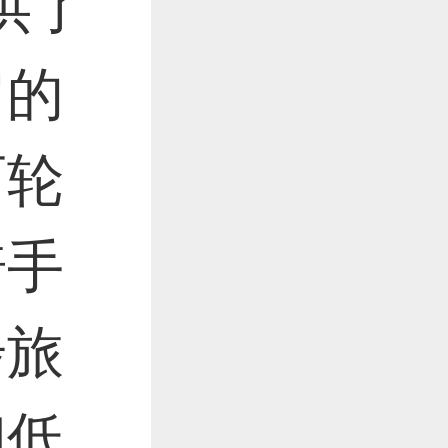
供了
作品已成功备案！
它的
作品已成功备案！
两轮
骑手
步旅
和低