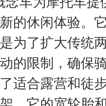
概念车为摩托车提
31****2473用户
新的休闲体验。
59****4201用户
是为了扩大传统
动的限制，确保
了适合露营和徒
架。它的宽轮胎