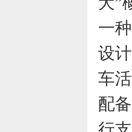
犬”
恭喜1
一种
恭喜1
设计
车活
更多
配备
行支