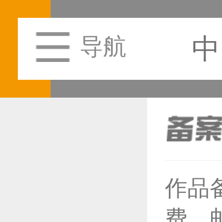
中
导航
恭喜1
作品
费，