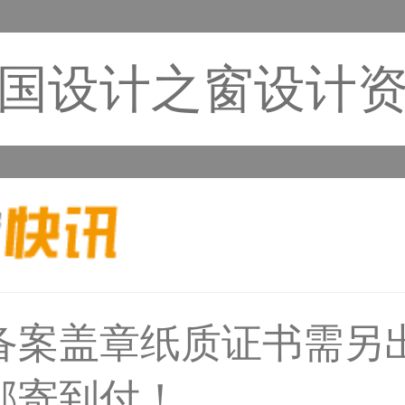
国设计之窗设计
50****6483用户
备案盖章纸质证书需另
邮寄到付！