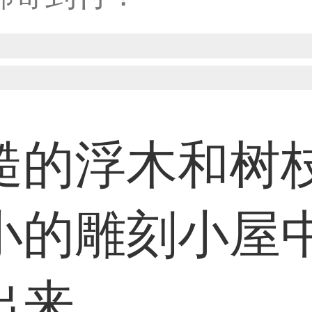
31****2473用户
59****4201用户
糙的浮木和树
33****6466用户
小的雕刻小屋
31****1475用户
出来