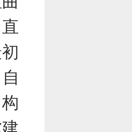
扭曲
了直
最初
了自
，构
尔建