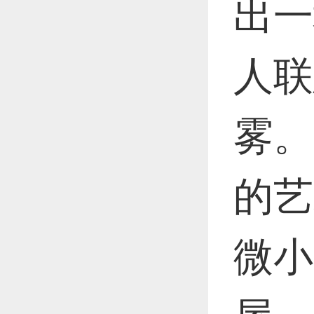
恭喜1
出一
人联
恭喜1
雾。
更多
的艺
微小