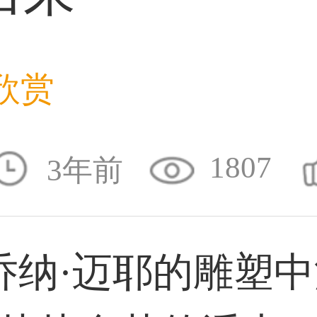
33****8874用户
欣赏
38****8638用户
1807
3年前
33****9020用户
纳·迈耶的雕塑中