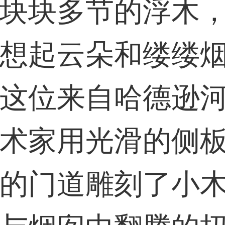
36****9807用户
块块多节的浮木
想起云朵和缕缕
59****4930用户
这位来自哈德逊
术家用光滑的侧
的门道雕刻了小