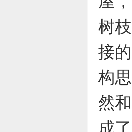
屋，
树枝
接的
构思
然和
成了