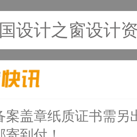
国设计之窗设计
31****1475用户
备案盖章纸质证书需另
邮寄到付！