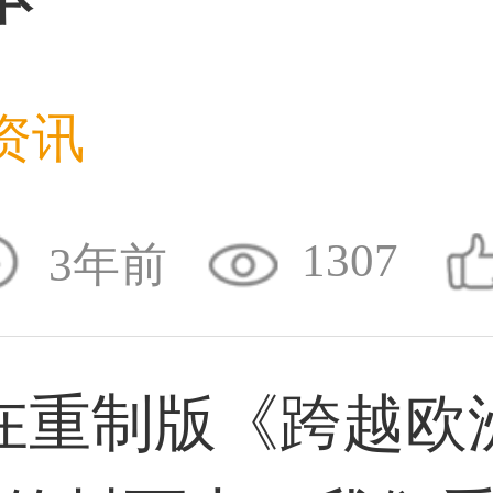
59****4930用户
资讯
50****6483用户
1307
3年前
31****2473用户
重制版《跨越欧