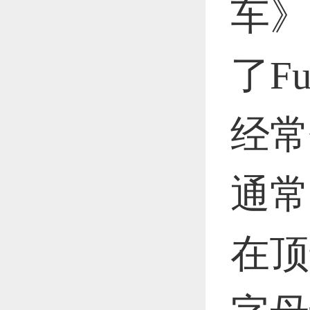
恭喜1
车》
了F
恭喜1
经常
更多
通常
在顶