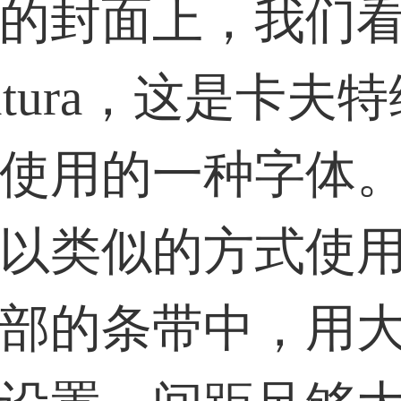
59****4201用户
的封面上，我们
utura，这是卡夫
33****6466用户
使用的一种字体
以类似的方式使
部的条带中，用