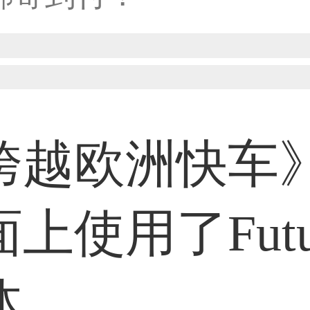
33****8874用户
38****8638用户
跨越欧洲快车
33****9020用户
上使用了Futu
36****9807用户
体