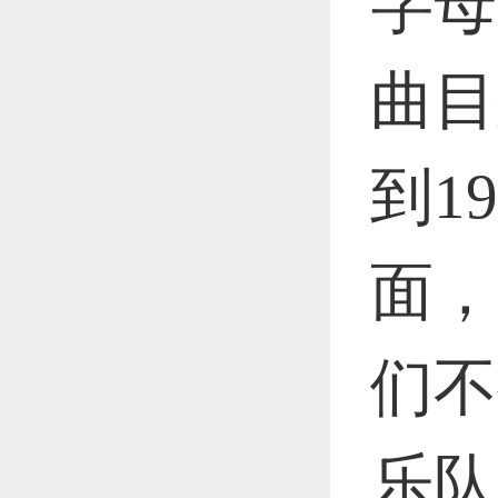
字母
曲目
到1
面，
们不
乐队