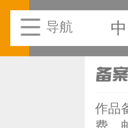
中
导航
恭喜1
作品
费，