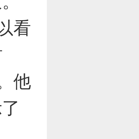
大。
可以看
封
a。他
示了