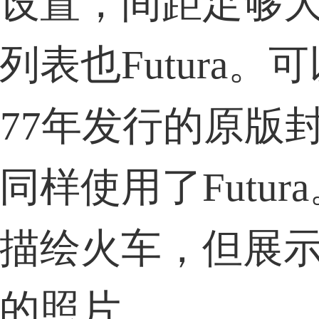
设置，间距足够
列表也Futura。
977年发行的原版
同样使用了Futur
描绘火车，但展
的照片。