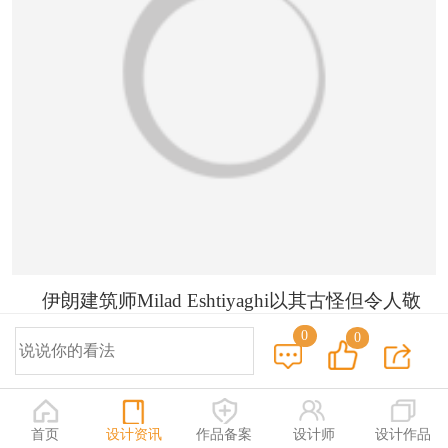
伊朗建筑师Milad Eshtiyaghi以其古怪但令人敬
畏的建筑而闻名。他的设计远非普通建筑可比，你
0
0
会想知道他是如何想出这样一个主意的！我最近看
到的一个如此迷人的建筑结构是“双胞胎姐妹”。这
座房子位于拉脱维亚的马鲁佩，灵感来自双胞胎姐
首页
设计资讯
作品备案
设计师
设计作品
妹。