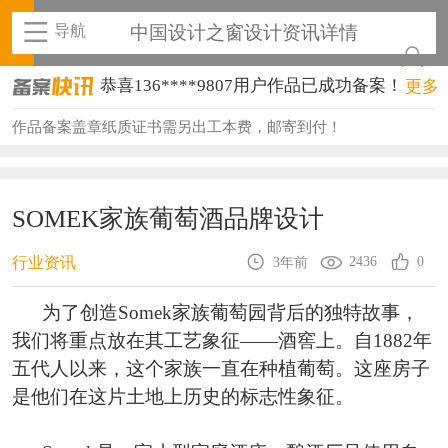
导航
中国设计之窗设计资讯详情
恭喜136****9807用户作品已成功备案！
更多
恭喜159****4930用户作品已成功备案！
作品备案盖章纸质证书需另出工本费，邮寄到付！
恭喜150****6483用户作品已成功备案！
恭喜131****2473用户作品已成功备案！
SOMEK家族葡萄酒品牌设计
恭喜159****4201用户作品已成功备案！
2436
0
行业资讯
3年前
恭喜133****6466用户作品已成功备案！
为了创造Somek家族葡萄园背后的独特故事，
恭喜131****1475用户作品已成功备案！
我们将重点放在其工艺象征——酒窖上。自1882年
恭喜133****8874用户作品已成功备案！
五代人以来，这个家族一直在种植葡萄。这座房子
是他们在这片土地上历史的标志性象征。
恭喜138****8638用户作品已成功备案！
恭喜133****9020用户作品已成功备案！