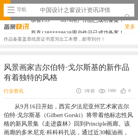
导航
中国设计之窗设计资讯详情
恭喜133****8874用户作品已成功备案！
恭喜138****8638用户作品已成功备案！
更多
恭喜133****9020用户作品已成功备案！
作品备案盖章纸质证书需另出工本费，邮寄到付！
恭喜136****9807用户作品已成功备案！
恭喜159****4930用户作品已成功备案！
风景画家吉尔伯特·戈尔斯基的新作品
有着独特的风格
恭喜150****6483用户作品已成功备案！
恭喜131****2473用户作品已成功备案！
1980
0
行业资讯
3年前
恭喜159****4201用户作品已成功备案！
从9月16日开始，西宾夕法尼亚州艺术家吉尔
伯特·戈尔斯基（Gilbert Gorski）将带着他标志性风
恭喜133****6466用户作品已成功备案！
格的新风景集《走进森林》回到Principle画廊。该
恭喜131****1475用户作品已成功备案！
画廊的多米尼克·科科科扎说，通过近30幅油画，