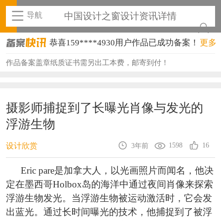
导航
中国设计之窗设计资讯详情
恭喜159****4930用户作品已成功备案！
更多
恭喜150****6483用户作品已成功备案！
作品备案盖章纸质证书需另出工本费，邮寄到付！
恭喜131****2473用户作品已成功备案！
恭喜159****4201用户作品已成功备案！
摄影师捕捉到了长曝光肖像与发光的
浮游生物
恭喜133****6466用户作品已成功备案！
恭喜131****1475用户作品已成功备案！
1598
16
设计欣赏
3年前
恭喜133****8874用户作品已成功备案！
Eric pare是加拿大人，以光画照片而闻名，他决
定在墨西哥Holbox岛的海洋中通过夜间肖像来探索
恭喜138****8638用户作品已成功备案！
浮游生物发光。当浮游生物被运动激活时，它会发
恭喜133****9020用户作品已成功备案！
出蓝光。通过长时间曝光的技术，他捕捉到了被浮