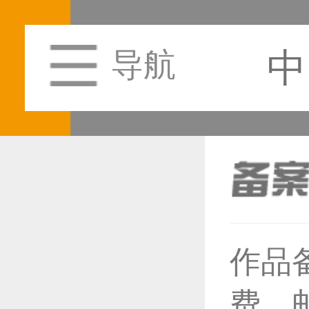
中
导航
恭喜1
作品
费，