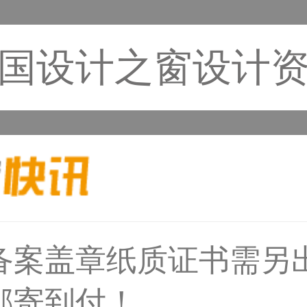
国设计之窗设计
31****1475用户
备案盖章纸质证书需另
邮寄到付！