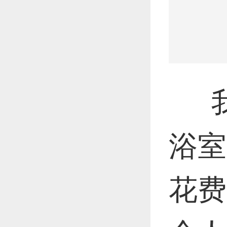
我
浴室
花费