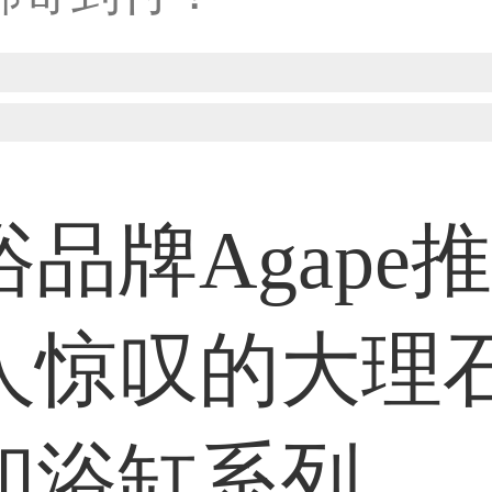
33****8874用户
38****8638用户
浴品牌Agape
33****9020用户
人惊叹的大理
36****9807用户
和浴缸系列