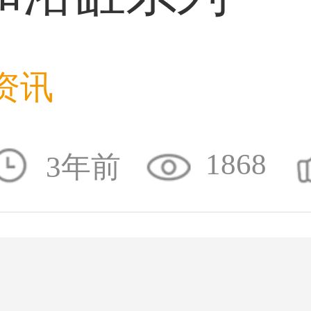
59****4930用户
资讯
50****6483用户
1868
3年前
31****2473用户