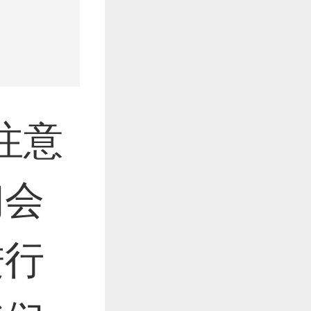
注意
们会
进行