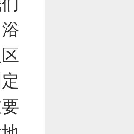
我们
，浴
人区
固定
重要
大地