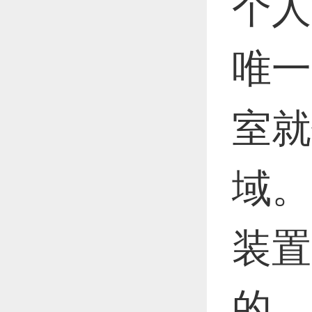
个人
唯一
室就
域。
装置
的。