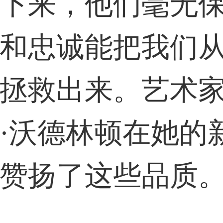
下来，他们毫无
59****4201用户
和忠诚能把我们
33****6466用户
拯救出来。艺术
·沃德林顿在她的
赞扬了这些品质