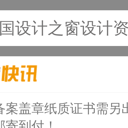
国设计之窗设计
31****1475用户
备案盖章纸质证书需另
邮寄到付！