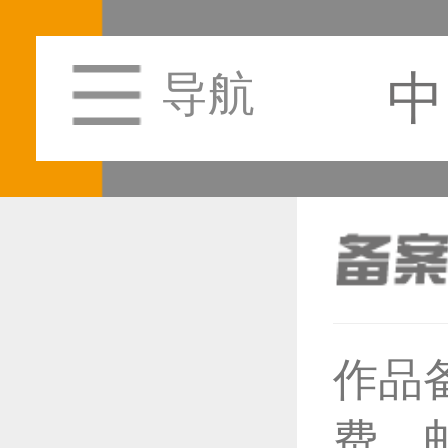
中
导航
恭喜1
作品
费，