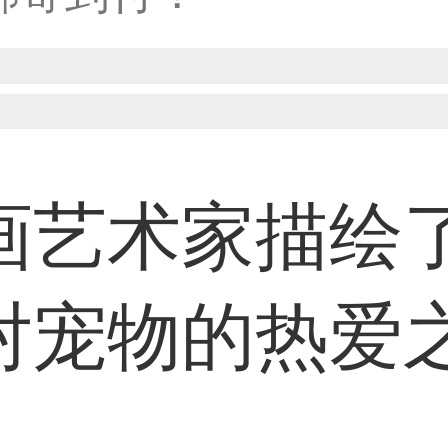
33****8874用户
38****8638用户
画艺术家描绘
33****9020用户
对宠物的热爱
36****9807用户