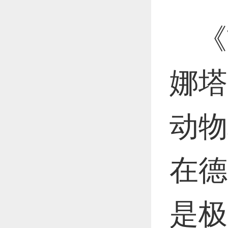
《
娜塔
动物
在德
是极