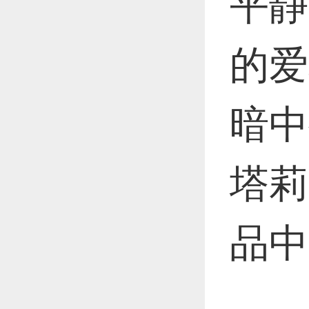
平静
恭喜1
的爱
恭喜1
暗中
塔莉
更多
品中