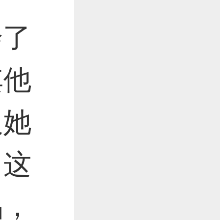
绘了
其他
及她
。这
品，