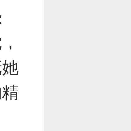
恐
觉，
抚她
的精