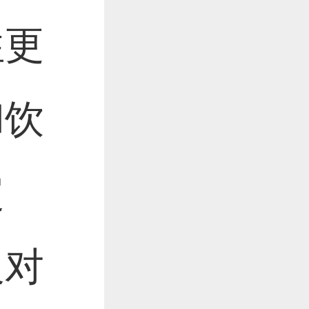
往更
和饮
定
及对