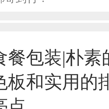
31****1475用户
33****8874用户
食餐包装|朴素
38****8638用户
色板和实用的
亮点
33****9020用户