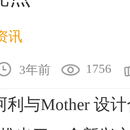
36****9807用户
资讯
59****4930用户
1756
3年前
与Mother 设计
50****6483用户