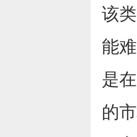
该类
能难
是在
的市