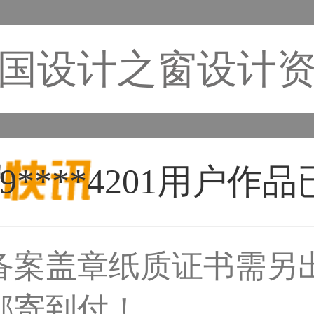
国设计之窗设计
备案盖章纸质证书需另
33****6466用户
邮寄到付！