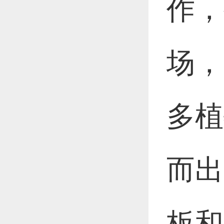
作，
恭喜1
场，
恭喜1
多植
更多
而出
板和