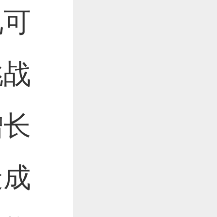
见可
挑战
增长
造成