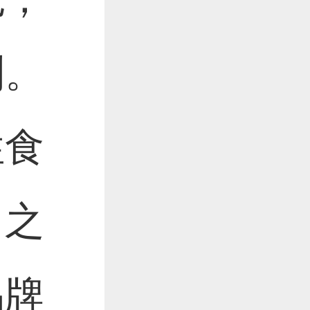
列。
性食
出之
品牌