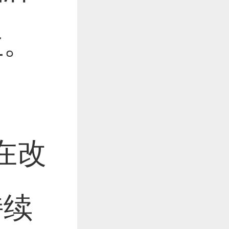
位。
在改
持续