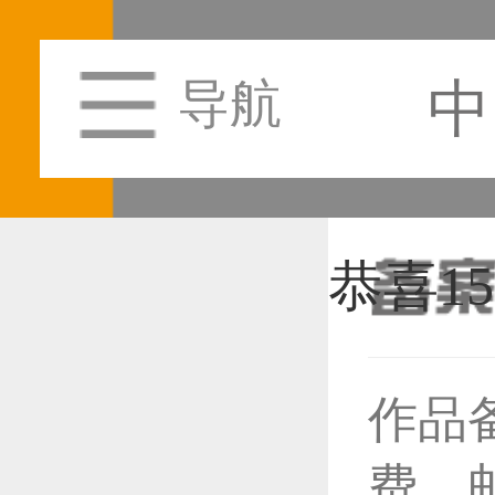
中
导航
作品
恭喜1
费，