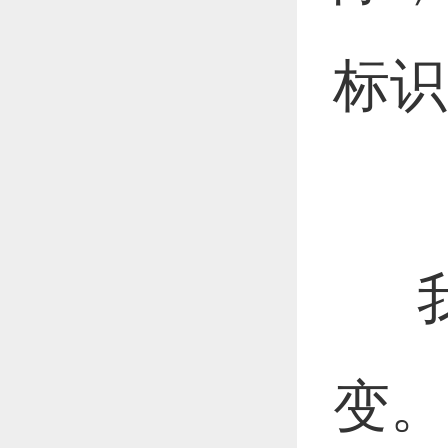
标识
我
变。