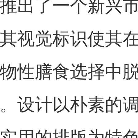
推出了一个新兴
31****2473用户
其视觉标识使其
59****4201用户
物性膳食选择中
。设计以朴素的
实用的排版为特