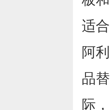
适合
阿利
品替
际，