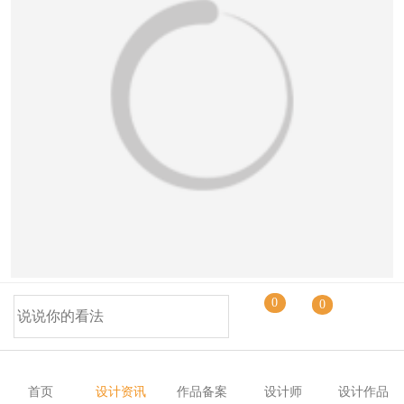
恭喜131****1475用户作品已成功备案！
爱尔兰社会企业Common Knowledge与Tigín
0
0
Tiny Homes合作创建了低碳微型住宅，旨在为努力
购买自己住房的人们提供可持续和经济的住房解决
方案。目前，爱尔兰的房地产价格以每年11%的速
首页
设计资讯
作品备案
设计师
设计作品
度增长，该项目希望解决当前的住房危机，并“使