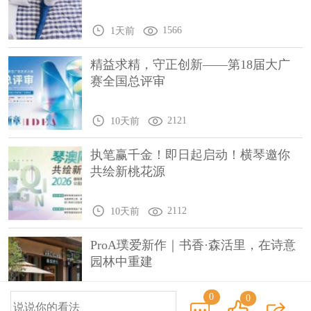
1566
1天前
精益求精，守正创新——第18届大广
赛全国总评审
2121
10天前
执笔赢千金！即日起启动！横琴邀你
共绘新桃花源
2112
10天前
ProA璞爱新作｜书香·森活里，在诗意
园林中重建
0
0
1994
10天前