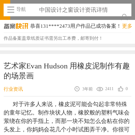
导航
中国设计之窗设计资讯详情
恭喜131****2473用户作品已成功备案！
更多
恭喜159****4201用户作品已成功备案！
作品备案盖章纸质证书需另出工本费，邮寄到付！
恭喜133****6466用户作品已成功备案！
恭喜131****1475用户作品已成功备案！
艺术家Evan Hudson 用橡皮泥制作有趣
恭喜133****8874用户作品已成功备案！
的场景画
恭喜138****8638用户作品已成功备案！
2411
0
行业资讯
3年前
恭喜133****9020用户作品已成功备案！
对于许多人来说，橡皮泥可能会勾起非常特殊
恭喜136****9807用户作品已成功备案！
的童年记忆。制作块状人物，橡胶般的塑料气味会
恭喜159****4930用户作品已成功备案！
萦绕在你的手指上，而那一块不知怎么会粘在你的
恭喜150****6483用户作品已成功备案！
头发上，你妈妈会花几个小时试图弄干净。你很可