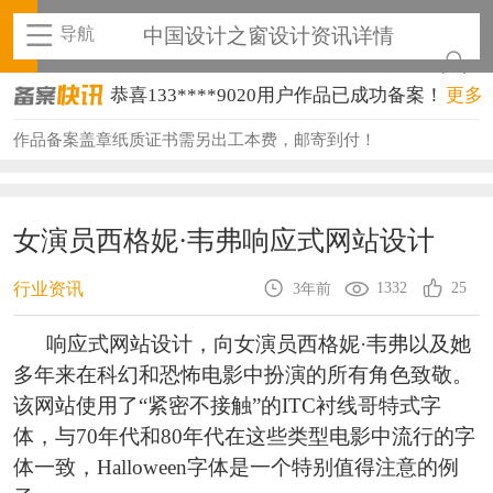
导航
中国设计之窗设计资讯详情
恭喜133****9020用户作品已成功备案！
更多
恭喜136****9807用户作品已成功备案！
作品备案盖章纸质证书需另出工本费，邮寄到付！
恭喜159****4930用户作品已成功备案！
恭喜150****6483用户作品已成功备案！
女演员西格妮·韦弗响应式网站设计
恭喜131****2473用户作品已成功备案！
1332
25
行业资讯
3年前
恭喜159****4201用户作品已成功备案！
响应式网站设计，向女演员西格妮·韦弗以及她
恭喜133****6466用户作品已成功备案！
多年来在科幻和恐怖电影中扮演的所有角色致敬。
该网站使用了“紧密不接触”的ITC衬线哥特式字
恭喜131****1475用户作品已成功备案！
体，与70年代和80年代在这些类型电影中流行的字
恭喜133****8874用户作品已成功备案！
体一致，Halloween字体是一个特别值得注意的例