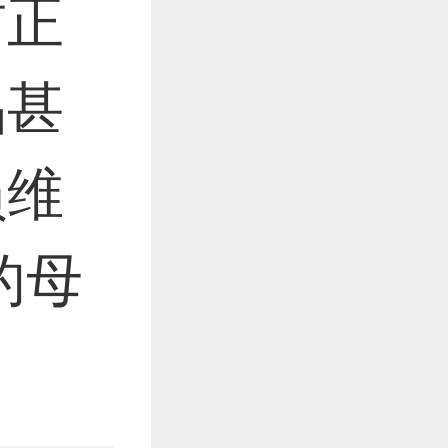
前正
品甚
员维
的母