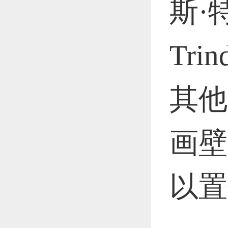
斯·特
恭喜1
Tr
恭喜1
其他
画壁
更多
以置