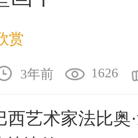
33****8874用户
欣赏
38****8638用户
1626
3年前
33****9020用户
西艺术家法比奥·