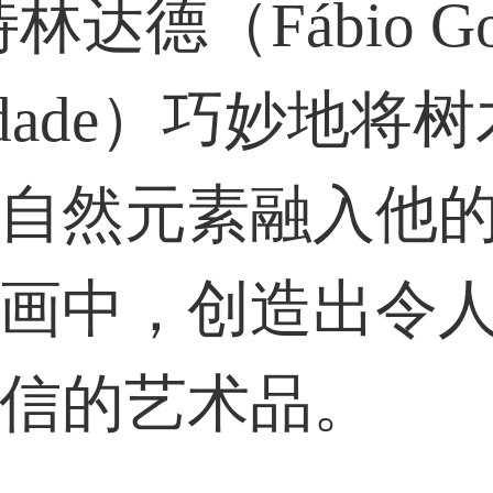
林达德（Fábio Go
36****9807用户
indade）巧妙地将
59****4930用户
自然元素融入他
画中，创造出令
信的艺术品。