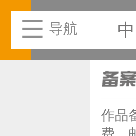
中
导航
作品
恭喜1
费，