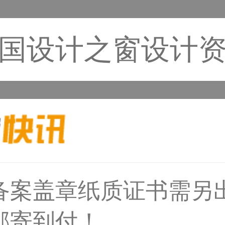
国设计之窗设计
备案盖章纸质证书需另
50****6483用户
邮寄到付！