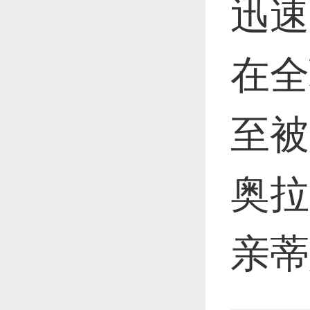
迅速
在全
至被
奥拉
亲蒂