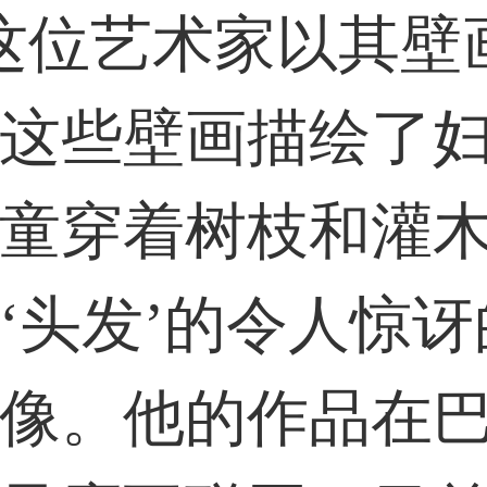
位艺术家以其壁
这些壁画描绘了
童穿着树枝和灌
‘头发’的令人惊讶
像。他的作品在