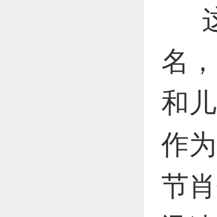
这
名，
和儿
作为
节肖