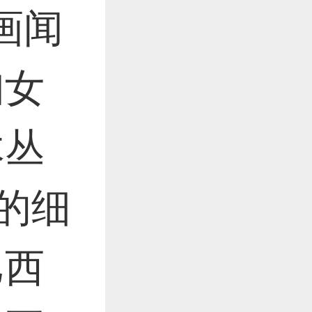
画闻
妇女
木丛
的细
巴西