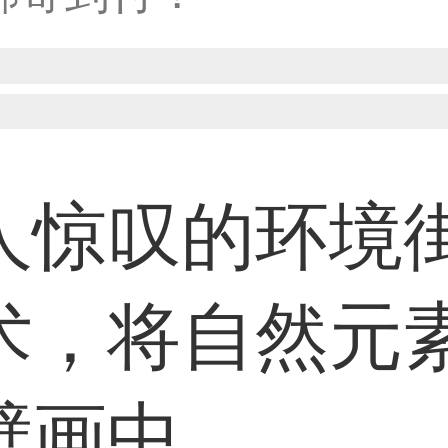
31****2473用户
59****4201用户
人惊叹的环境
33****6466用户
术，将自然元
壁画中
31****1475用户