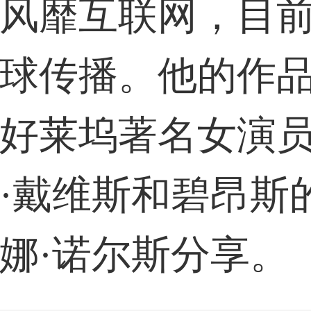
风靡互联网，目
球传播。他的作
好莱坞著名女演
·戴维斯和碧昂斯
娜·诺尔斯分享。