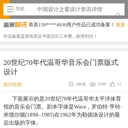
导航
中国设计之窗设计资讯详情
恭喜159****4930用户作品已成功备案！
更多
恭喜150****6483用户作品已成功备案！
作品备案盖章纸质证书需另出工本费，邮寄到付！
恭喜131****2473用户作品已成功备案！
恭喜159****4201用户作品已成功备案！
20世纪70年代温哥华音乐会门票版式
恭喜133****6466用户作品已成功备案！
设计
恭喜131****1475用户作品已成功备案！
1208
17
设计欣赏
3年前
恭喜133****8874用户作品已成功备案！
下面展示的是20世纪70年代温哥华太平洋体育
恭喜138****8638用户作品已成功备案！
馆的音乐会门票。剧本字体是Wave，罗伯特·亨特·
米德尔顿(1898–1985)在1962年为勒德洛设计的最
恭喜133****9020用户作品已成功备案！
后出版的字体。
恭喜136****9807用户作品已成功备案！