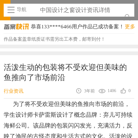
导航
中国设计之窗设计资讯详情
恭喜133****6466用户作品已成功备案！
更多
恭喜131****1475用户作品已成功备案！
作品备案盖章纸质证书需另出工本费，邮寄到付！
恭喜133****8874用户作品已成功备案！
恭喜138****8638用户作品已成功备案！
活泼生动的包装将不受欢迎但美味的
鱼推向了市场前沿
恭喜133****9020用户作品已成功备案！
恭喜136****9807用户作品已成功备案！
1406
0
行业资讯
3年前
恭喜159****4930用户作品已成功备案！
为了将不受欢迎但美味的鱼推向市场的前沿，
学生设计师卡萨雷斯设计了概念品牌：弃儿可持续
恭喜150****6483用户作品已成功备案！
海鲜公司。该品牌的包装闪闪发光，充满活力，反
恭喜131****2473用户作品已成功备案！
映了渔民的古怪态度和生活方式的文化。活泼的设