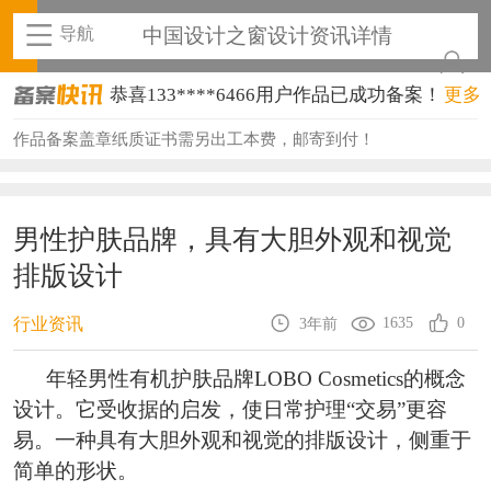
导航
中国设计之窗设计资讯详情
恭喜133****6466用户作品已成功备案！
更多
恭喜131****1475用户作品已成功备案！
作品备案盖章纸质证书需另出工本费，邮寄到付！
恭喜133****8874用户作品已成功备案！
恭喜138****8638用户作品已成功备案！
男性护肤品牌，具有大胆外观和视觉
排版设计
恭喜133****9020用户作品已成功备案！
恭喜136****9807用户作品已成功备案！
1635
0
行业资讯
3年前
恭喜159****4930用户作品已成功备案！
年轻男性有机护肤品牌LOBO Cosmetics的概念
设计。它受收据的启发，使日常护理“交易”更容
恭喜150****6483用户作品已成功备案！
易。一种具有大胆外观和视觉的排版设计，侧重于
恭喜131****2473用户作品已成功备案！
简单的形状。