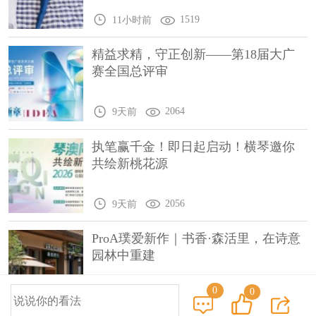
1519
11小时前
精益求精，守正创新——第18届大广
赛全国总评审
2064
9天前
执笔赢千金！即日起启动！横琴邀你
共绘新桃花源
2056
9天前
ProA璞爱新作｜书香·森活里，在诗意
园林中重建
0
0
1945
9天前