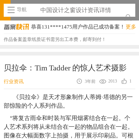
导航
中国设计之窗设计资讯详情
恭喜131****1475用户作品已成功备案！
更多
恭喜133****8874用户作品已成功备案！
作品备案盖章纸质证书需另出工本费，邮寄到付！
恭喜138****8638用户作品已成功备案！
恭喜133****9020用户作品已成功备案！
贝拉伞：Tim Tadder 的惊人艺术摄影
恭喜136****9807用户作品已成功备案！
2013
1
行业资讯
3年前
恭喜159****4930用户作品已成功备案！
《贝拉伞》是天才形象制作人蒂姆·塔德的另一
恭喜150****6483用户作品已成功备案！
部惊险的个人系列作品。
恭喜131****2473用户作品已成功备案！
“将复古雨伞和时装与军用烟雾结合在一起。个
人艺术系列将从未结合在一起的物品组合在一起。
恭喜159****4201用户作品已成功备案！
图像在大幅面数字上拍摄，用于展示印刷品。可根