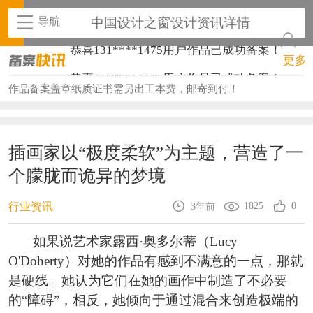
导航
中国设计之窗设计资讯详情
恭喜133****8874用户作品已成功备案！
更多
恭喜138****8638用户作品已成功备案！
作品备案盖章纸质证书需另出工本费，邮寄到付！
恭喜133****9020用户作品已成功备案！
恭喜136****9807用户作品已成功备案！
插画家以“极度柔软”为主题，营造了一
个朦胧而诡异的梦境
恭喜159****4930用户作品已成功备案！
恭喜150****6483用户作品已成功备案！
1825
0
行业资讯
3年前
恭喜131****2473用户作品已成功备案！
如果说艺术家露西·奥多尔蒂（Lucy
O'Doherty）对她的作品有感到不满意的一点，那就
恭喜159****4201用户作品已成功备案！
是硬线。她认为它们在她的画作中制造了不必要
恭喜133****6466用户作品已成功备案！
的“障碍”，相反，她倾向于通过混合来创造极端的