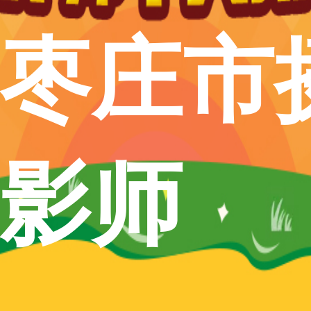
枣庄市
影师