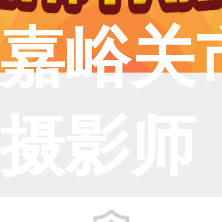
嘉峪关
摄影师