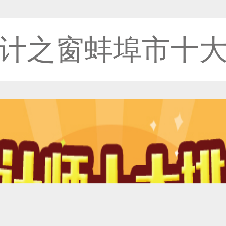
计之窗蚌埠市十