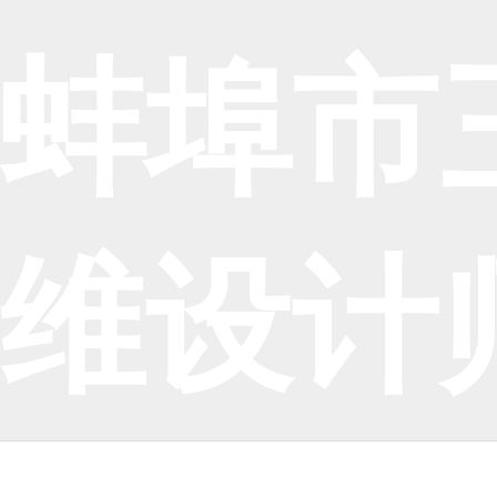
蚌埠市
维设计