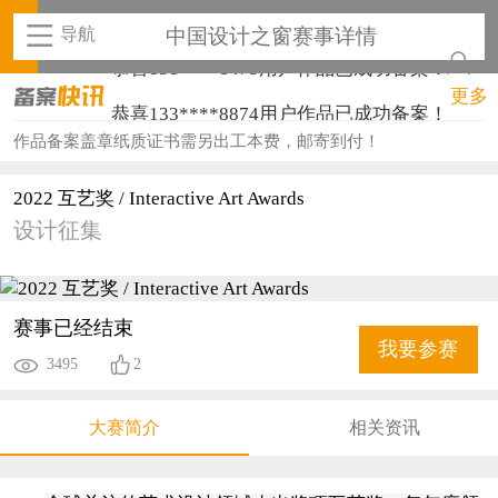
导航
中国设计之窗赛事详情
恭喜133****8874用户作品已成功备案！
更多
恭喜138****8638用户作品已成功备案！
作品备案盖章纸质证书需另出工本费，邮寄到付！
恭喜133****9020用户作品已成功备案！
2022 互艺奖 / Interactive Art Awards
设计征集
恭喜136****9807用户作品已成功备案！
恭喜159****4930用户作品已成功备案！
恭喜150****6483用户作品已成功备案！
赛事已经结束
我要参赛
3495
2
恭喜131****2473用户作品已成功备案！
恭喜159****4201用户作品已成功备案！
大赛简介
相关资讯
恭喜133****6466用户作品已成功备案！