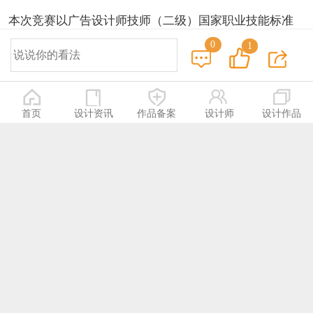
本次竞赛以广告设计师技师（二级）国家职业技能标准
及相关内容为依据，适当增加部分新知识、新技术、新
0
1
设备、新技能等相关内容，结合实际情况组织命题。
（一）选拔赛
参赛者在规定时间内根据竞赛要求填写《2021年广东省
首页
设计资讯
作品备案
设计师
设计作品
职业技能大赛广告设计职业技能竞赛报名表》、电子版
身份证（正面）照片/扫描件、大一寸彩色（白底）照片
提交至竞赛组委会指定官网办理报名参赛手续。
在报名成功后于广东省职业技能大赛官网登录报名账
号，上传本人自主创作的、能够个人代表专业水平的一
幅广告设计作品（电子版）即可参与本次选拔。
注意事项：作品版面上不得出现作者所在单位、姓名或
与作者身份有关的任何图标、图形及其他信息提示，否
则视为无效作品，竞赛组委会有权要求参赛选手提供源
文件进行审核。
（二）半决赛
半决赛采用命题作品，按组委会公布的命题要求在指定