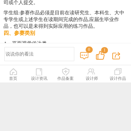
司或个人提交。
学生组:参赛作品必须是目前在读研究生、本科生、大中
专学生或上述学生在读期间完成的作品,应届生毕业作
品，也可以是未得到实际应用的练习作品。
四、参赛类别
A、平面视觉传达类
0
1
品牌、VI系统、标志、包装、书籍、文创礼品、吉祥
物、字体、公益海报、广告、招贴、插画、宣传品等;
B、产品造型类
首页
设计资讯
作品备案
设计师
设计作品
各种工业产品的外观、造型、结构、纪念品;
C、环境空间类
室内设计，展示设计，景观设计，园林设计，导视设
计，大型商场设计，空间装置;
D、服装饰品类
服装造型、服装概念设计、珠宝、鞋帽、佩戴饰品等;