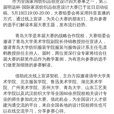
作为全国家用纺织品创意设计四大赛事之一，第三
恭喜133****6466用户作品已成功备案！
届明远杯·国际家居纺织品创意设计大赛已于近日启动征
稿。5月19日19:00-20:00，大赛组委会将采用抖音直播的
方式，通过线上宣讲，为关心大赛的朋友们、意向参赛
的选手们解读本届大赛主题，发布流行趋势。
青岛大学是本届大赛的战略合作院校，大赛组委会
邀请了青岛大学美术学院副院长侍锦教授担任宣讲人，
邀请青岛大学纺织服装学院服装与服饰设计系主任毛凛
鹤教授担任主持人。届时，两位资深行业专家将结合往
届大赛的获奖作品作为教学案例，为有意向参赛的选手
们做更加细致的参赛解读。
借助此次线上宣讲契机，主办方拟邀请清华大学美
术学院、北京服装学院、鲁迅美术学院、湖北美术学
院、广州美术学院、苏州大学、青岛大学、山东工艺美
术学院以及武汉纺织大学等全国60余所院校相关设计专
业的师生参加此次大赛。借此机会，为全国设计人才搭
建沟通交流的平台，来自全国各地的设计院校师生也可
以在线交流学习，分享参赛心得。