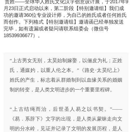
贵姓——全球华人姓氏文化汉字创意设计展，于2017年9
恭喜136****9807用户作品已成功备案！
月23日正式启动以来，第二阶段【特别邀请组】我们成
功的邀请360位专业设计师，为自己的姓氏或者任何姓氏
而创作。下列格式【特别邀请组】邀请函已经单独发送
完毕，如有遗漏或者疑问请联系组委会（微信号
18539936677）。
“上古男女无别，太昊始制嫁娶，以俪皮为礼；正姓
氏，通媒妁，以重人伦之本。”《路史·太昊纪上》
姓氏的产生，标志着从群婚制到以血缘关系的婚姻
制的转变，是人类文明进步的一个重要里程碑。
“上古结绳而治，后世圣人易之以书契。”——
《易．系辞下》文字的出现，是人类从蒙昧走向文
明的分水岭，见证并记录了文明的发展历程，是人