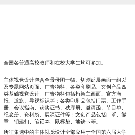
全国第六届大学生艺术展演活动（以下简称“全国大艺
展”）将于2021年4月底5月初在四川成都举办。为进一步
提高全国大艺展的影响力和传播度，充分展现新时代大
学生蓬勃向上的精神风貌，现面向全国高校师生征集全
国大艺展主体视觉设计。现将有关事项公告如下。
一、征集对象
全国各普通高校教师和在校大学生均可参加。
二、征集内容
主体视觉设计包含全景母图一幅、切割延展画面一组以
及专题网站页面、广告物料、各类印刷品、文创产品四
类基础视觉设计。广告物料包括桁架主画面、官方海
报、道旗、导视标识等；各类印刷品包括门票、工作手
册、会议指南、获奖证书、秩序册、邀请函、节目单、
纪念册、资料袋、展演证件等；文创产品包括口罩、徽
章、钥匙扣、笔记本、鼠标垫、地铁卡等。
所征集选中的主体视觉设计全部应用于全国第六届大学