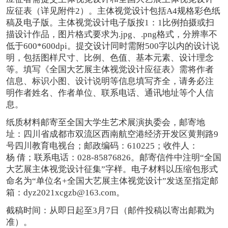
应征表（详见附件2）。主体视觉设计包括A4规格彩色纸
稿及电子版。主体视觉设计电子版按1：1比例拍摄或扫
描设计作品，图片格式要求为.jpg、.png格式，分辨率不
低于600*600dpi。提交设计同时需附500字以内的设计说
明，包括图样尺寸、比例、色值、基本元素、设计理念
等。填写《全国大艺展主体视觉设计应征表》需将作者
信息、标识小图、设计说明等信息填写齐全，请务必注
明作者姓名、作者单位、联系电话、通讯地址等个人信
息。
纸质材料邮寄至全国大学生艺术展演执委会，邮寄地
址：四川省成都市双流区西南航空港经济开发区黄荆路9
号四川教育电视台；邮政编码：610225；收件人：
杨 倩；联系电话：028-85876826。邮寄信件中注明“全国
大艺展主体视觉设计征集”字样。电子材料以压缩包形式
命名为“单位名+全国大艺展主体视觉设计”发送至指定邮
箱：dyz2021xcgzb@163.com。
截稿时间：从即日起至3月7日（邮件投稿以寄出邮戳为
准）。