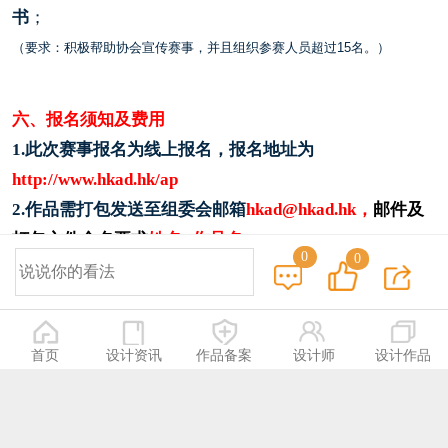
书
；
（要求：积极帮助协会宣传赛事，并且组织参赛人员超过15名。）
六、报名须知及费用
1.
此次赛事报名为线上报名，报名地址为
http://www.hkad.hk/a
p
2.作品需打包发送至组委会邮箱
hkad@hkad.hk，
邮件及
打包文件命名要求
姓名+作品名。
0
0
3
.所有类别送选作品数量不限
，
每件作品作者不超过4
人。
1.[会员组] 会员投稿
首页
设计资讯
作品备案
设计师
设计作品
·
协会会员收取
参赛费人民币￥35元
/
件
。
2.[普通组] 单件作品投稿
·
专业组
:
参赛费
人民币￥70元/件。