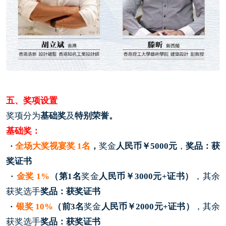
五、奖项设置
奖项分为
基础奖
及
特别荣誉。
基础奖：
·
全场大奖视宴奖 1名
，
奖金
人民币￥5000元
，
奖品：获
奖证书
·
金奖
1%
（第1名
奖金
人民币￥3000元+证书）
，其余
获奖选手
奖品：获奖证书
·
银奖
10%
（前3名
奖金
人民币￥2000元+证书）
，其余
获奖选手
奖品：获奖证书