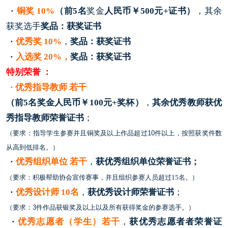
·
铜奖
10%
（前5名
奖金
人民币￥500元+证书）
，其余
获奖选手
奖品：获奖证书
·
优秀奖 10%
，
奖品：获奖证书
·
入选奖 20%，
奖品：获奖证书
特别
荣誉
：
·
优秀指导教师 若干
（前5名
奖金
人民币￥100元+奖杯）
，
其余优秀教师
获
优
秀指导教师荣誉
证书
；
（要求：指导学生参赛并且铜奖及以上作品超过10件以上，按照获奖件数
从高到低排名。）
·
优秀组织单位 若干
，
获
优秀组织单位荣誉
证书；
（
要求：
积极帮助协会宣传赛事，并且组织参赛人员超过15名。）
·
优秀设计师 10名
，
获
优秀设计师荣誉
证书
；
（要求：3件作品获银奖及以上以及所有获得奖金的参赛选手。）
·
优秀志愿者（学生）若干
，
获
优秀志愿者者荣誉
证