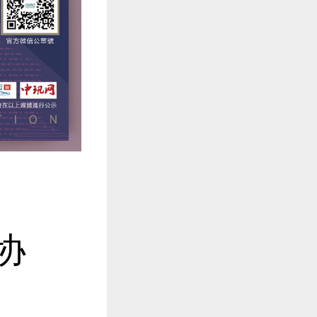
创意数码刺
是一款独特
英国皇家艺术
1天前
协