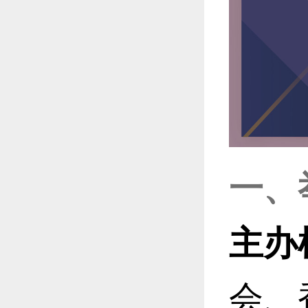
一、
主办
会、