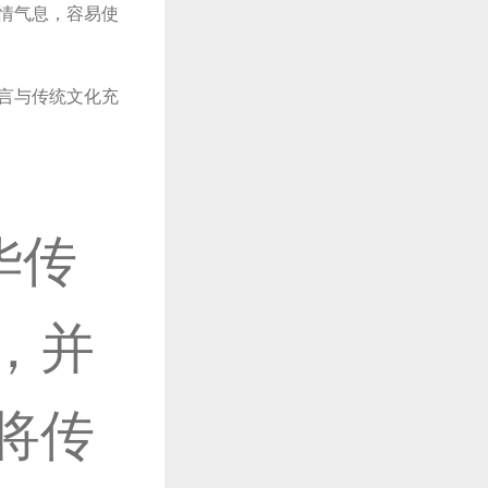
情气息，容易使
充满艺术张
言与传统文化充
色彩浓烈、
华传
充足空间，得
，并
2小时前
将传