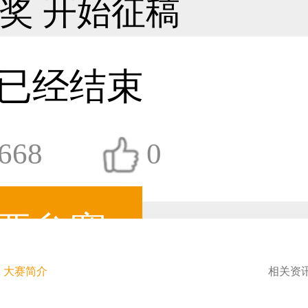
36****9807用户
已经结束
668
0
59****4930用户
要参赛
50****6483用户
大赛简介
相关资