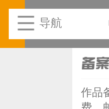
导航
作品
恭喜1
费，