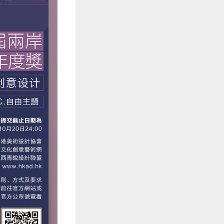
弧形底座设
弧形底座与
得益彰，提供
2小时前