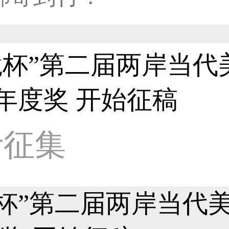
31****1475用户
境杯”第二届两岸当代
33****8874用户
年度奖 开始征稿
计征集
38****8638用户
33****9020用户