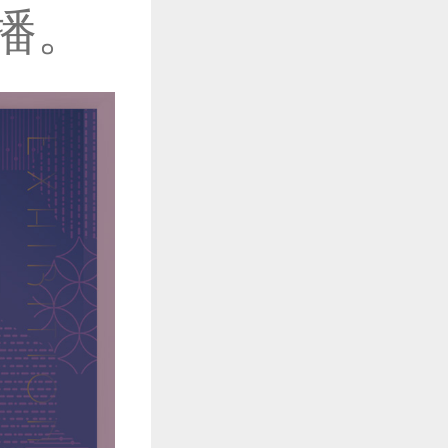
播。
妙趣盎然的
一眼望去，
高度统一：设
2小时前